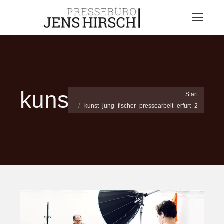
kunst_jung_fischer_
Sie befinden sich hier:
Start
kunst_jung_fischer_pressearbeit_erfurt_2