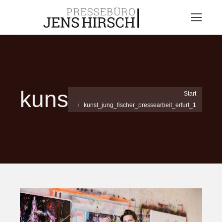
kunst_jung_fischer_
Sie befinden sich hier:
Start
kunst_jung_fischer_pressearbeit_erfurt_1