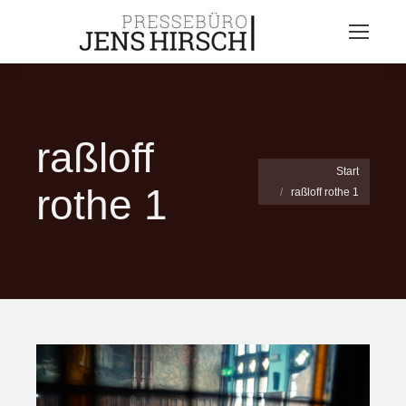
raßloff
Sie befinden sich hier:
Start
rothe 1
raßloff rothe 1