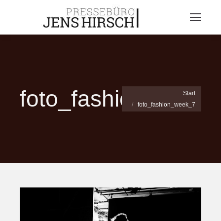
foto_fashion_week
Sie befinden sich hier:
Start
foto_fashion_week_7