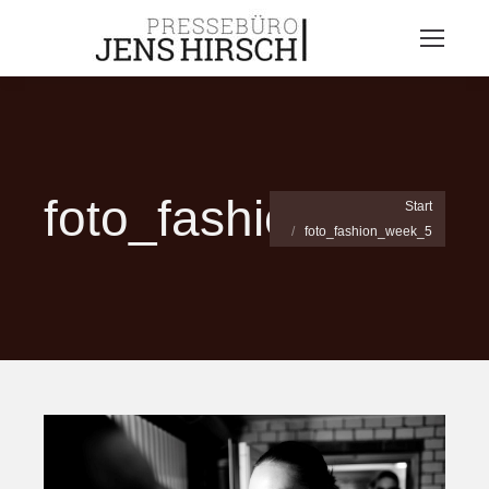
foto_fashion_week
Sie befinden sich hier:
Start
foto_fashion_week_5