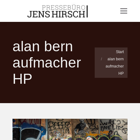
alan bern
Sie befinden sich
Start
aufmacher
alan bern
hier:
aufmacher
HP
HP