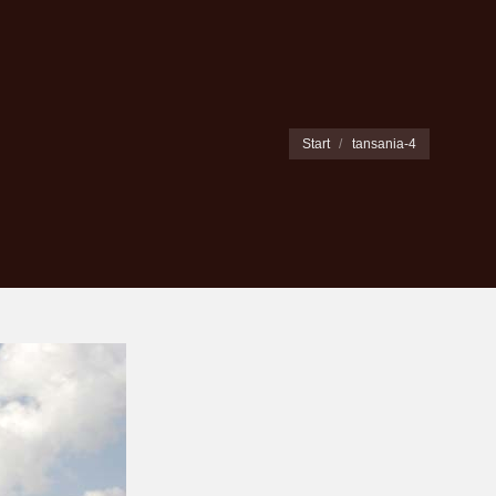
Sie befinden sich hier:
Start
tansania-4