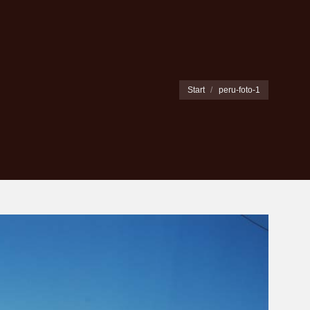
Sie befinden sich hier:
Start
peru-foto-1