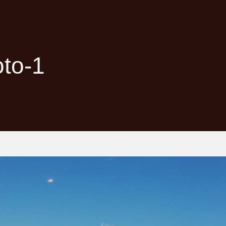
oto-1