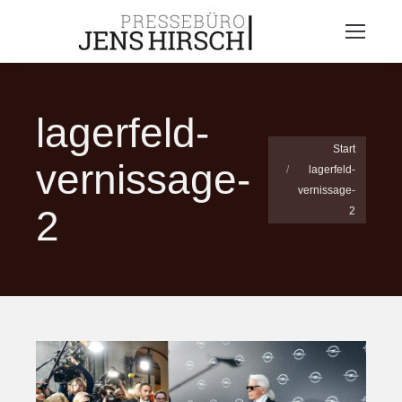
lagerfeld-
Sie befinden sich
Start
vernissage-
lagerfeld-
hier:
vernissage-
2
2