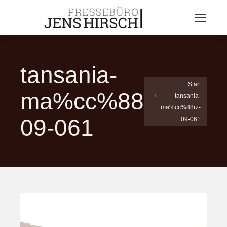
tansania-
Sie befinden sich hier:
Start
ma%cc%88rz-
tansania-
ma%cc%88rz-
09-061
09-061