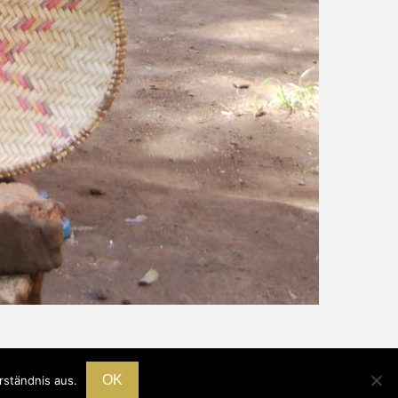
OK
rständnis aus.
HOME
|
IMPRESSUM
|
DATENSCHUTZ