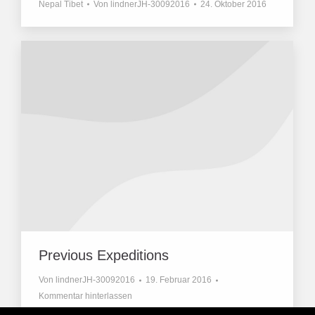
Nepal Tibet
Von
lindnerJH-30092016
24. Oktober 2016
Previous Expeditions
Von
lindnerJH-30092016
19. Februar 2016
Kommentar hinterlassen