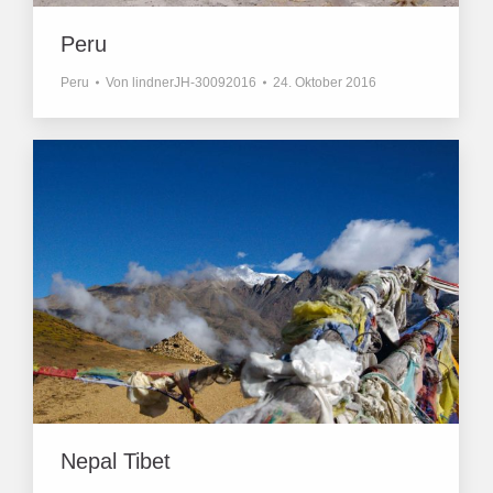
Peru
Peru
Von
lindnerJH-30092016
24. Oktober 2016
Nepal Tibet